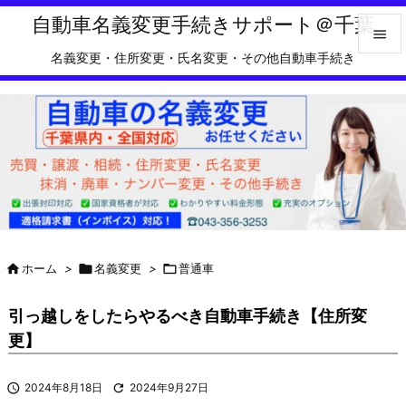

Feedly
RSS
自動車名義変更手続きサポート＠千葉

名義変更・住所変更・氏名変更・その他自動車手続き

メニュ

サイド

前へ

次へ


ホーム
>

名義変更
>

普通車
検索
引っ越しをしたらやるべき自動車手続き【住所変
更】

2024年8月18日

2024年9月27日