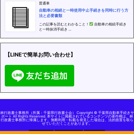
普通車
自動車の相続と一時使用中止手続きを同時に行う方
法と必要書類
この記事を読むとわかること！
自動車の相続手続き
と一時抹消手続き ...
【LINEで簡単お問い合わせ】
林行政書士事務所（所属：千葉県行政書士会） Copyright © 千葉県自動車手続きサ
ポート All Rights Reserved. 本サイトに掲載されているコンテンツの著作権は、林
行政書士事務所に帰属します。無断利用・転載を発見した場合は、法的措置を取ら
せていただくことがあります。
WordPress Luxeritas Theme is provided by "
Thought is free
".