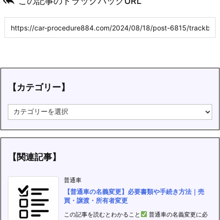

この記事のトラックバックURL
【カテゴリー】
【
カ
テ
ゴ
リ
ー
【関連記事】
】
普通車
【普通車の名義変更】必要書類や手続き方法｜売
買・譲渡・所有者変更
この記事を読むとわかること
普通車の名義変更に必