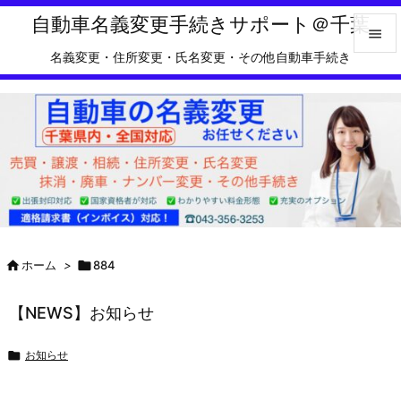

Feedly
RSS
自動車名義変更手続きサポート＠千葉

名義変更・住所変更・氏名変更・その他自動車手続き

メニュ

サイド

前へ

次へ


ホーム
>

884
検索
【NEWS】お知らせ

お知らせ