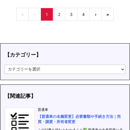
«
‹
1
2
3
4
›
»
【カテゴリー】
【
カ
テ
ゴ
リ
ー
【関連記事】
】
普通車
【普通車の名義変更】必要書類や手続き方法｜売
買・譲渡・所有者変更
この記事を読むとわかること
普通車の名義変更に必