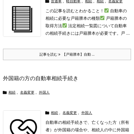

普通車
,
軽自動車
,
相続
,
相続
,
名義変更
この記事を読むとわかること！
自動車の
相続に必要な戸籍謄本の種類
戸籍謄本の
取得方法
法定相続一覧図について
自動車
の相続手続きには戸籍謄本が必要です。戸 ...
記事を読む
【戸籍謄本】自動 ...
外国籍の方の自動車相続手続き

相続
,
名義変更
,
外国人

相続
,
名義変更
,
外国人
自動車の相続手続きで、亡くなった方（所有
者）が外国籍の場合や、相続人の中に外国籍