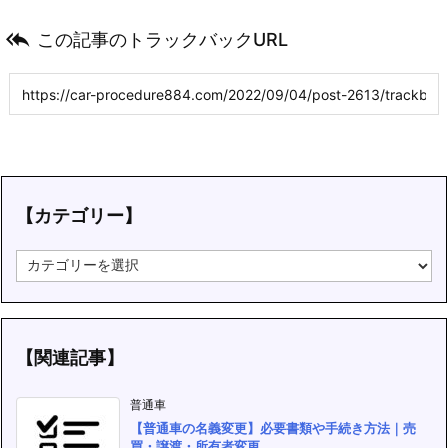

この記事のトラックバックURL
【カテゴリー】
【
カ
テ
ゴ
リ
ー
【関連記事】
】
普通車
【普通車の名義変更】必要書類や手続き方法｜売
買・譲渡・所有者変更