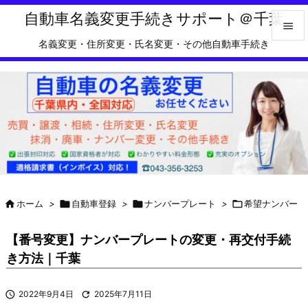

Feedly
RSS
自動車名義変更手続きサポート＠千葉

名義変更・住所変更・氏名変更・その他自動車手続き

メニュ

サイド

前へ

次へ


ホーム
>

自動車登録
>

ナンバープレート
>

希望ナンバー
検索
【番号変更】ナンバープレートの変更・再交付手続
き方法｜千葉

2022年9月4日

2025年7月11日