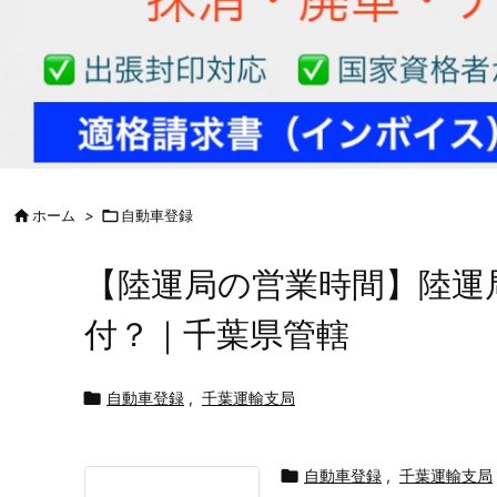

ホーム
>

自動車登録
【陸運局の営業時間】陸運
付？｜千葉県管轄

自動車登録
,
千葉運輸支局

自動車登録
,
千葉運輸支局