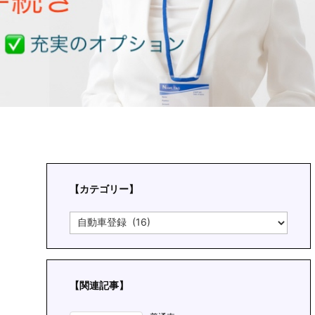
【カテゴリー】
【
カ
テ
ゴ
リ
ー
【関連記事】
】