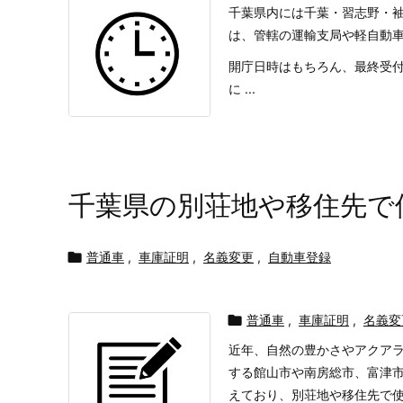
千葉県内には千葉・習志野・
は、管轄の運輸支局や軽自動
開庁日時はもちろん、最終受
に ...
千葉県の別荘地や移住先で

普通車
,
車庫証明
,
名義変更
,
自動車登録

普通車
,
車庫証明
,
名義変
近年、自然の豊かさやアクア
する館山市や南房総市、富津
えており、別荘地や移住先で使用